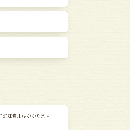
＋
＋
＋
に追加費用はかかります