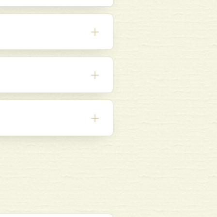
＋
＋
＋