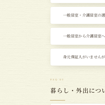
一般居室・介護居室の
一般居室から介護居室
身元保証人がいません
FAQ 03
暮らし・外出につ