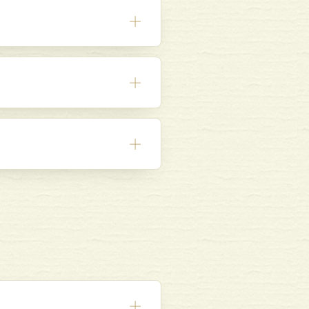
＋
＋
＋
＋